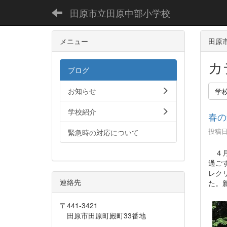
田原市立田原中部小学校
メニュー
田原
カ
ブログ
お知らせ
学
学校紹介
春の
投稿日時
緊急時の対応について
４月
過ご
レク
連絡先
た。
〒441-3421
田原市田原町殿町33番地