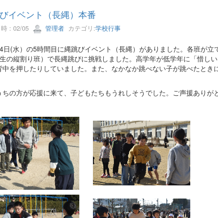
びイベント（長縄）本番
 : 02/05
管理者
カテゴリ:
学校行事
4日(水）の5時間目に縄跳びイベント（長縄）がありました。各班が立
年生の縦割り班）で長縄跳びに挑戦しました。高学年が低学年に「惜し
背中を押したりしていました。また、なかなか跳べない子が跳べたとき
ちの方が応援に来て、子どもたちもうれしそうでした。ご声援ありが