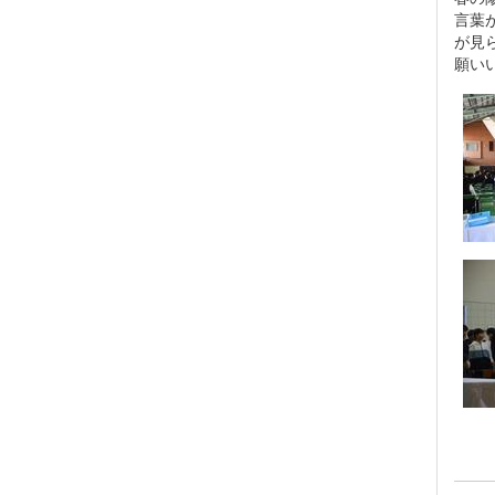
言葉
が見
願い