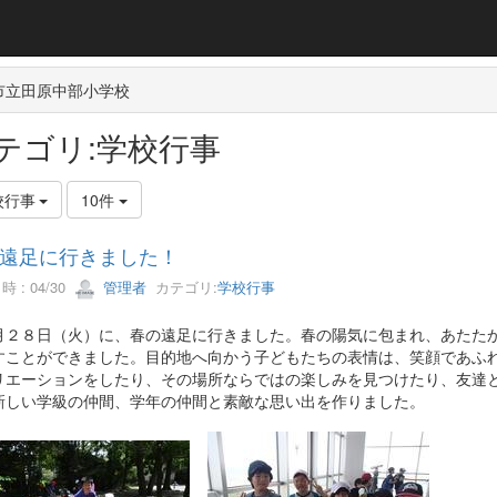
市立田原中部小学校
テゴリ:学校行事
校行事
10件
遠足に行きました！
 : 04/30
管理者
カテゴリ:
学校行事
２８日（火）に、春の遠足に行きました。春の陽気に包まれ、あたたか
すことができました。目的地へ向かう子どもたちの表情は、笑顔であふ
リエーションをしたり、その場所ならではの楽しみを見つけたり、友達
新しい学級の仲間、学年の仲間と素敵な思い出を作りました。