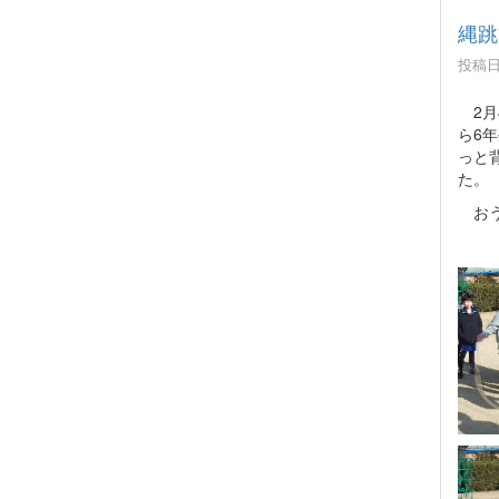
縄跳
投稿日時
2月
ら6
っと
た。
おう