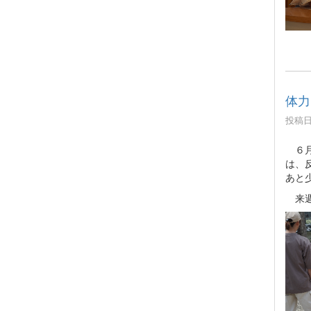
体力
投稿日時
６月
は、
あと
来週