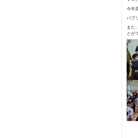
今年
バブ
また
とが