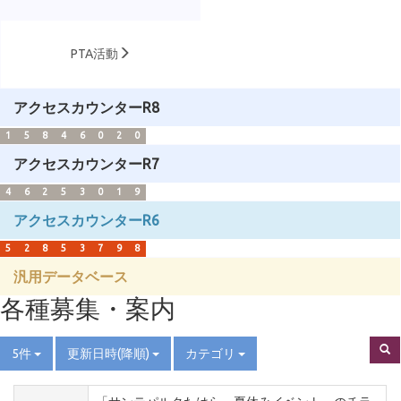
PTA活動
アクセスカウンターR8
1
5
8
4
6
0
2
0
アクセスカウンターR7
4
6
2
5
3
0
1
9
アクセスカウンターR6
5
2
8
5
3
7
9
8
汎用データベース
各種募集・案内
5件
更新日時(降順)
カテゴリ