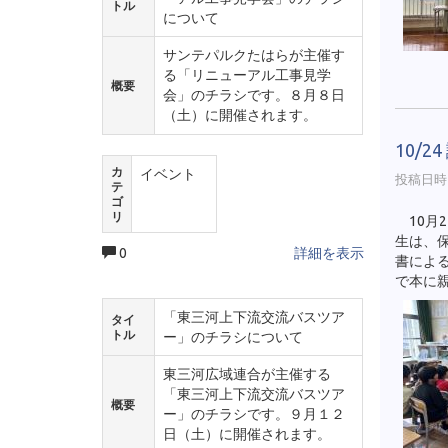
トル
について
サンテパルクたはらが主催す
る「リニューアル工事見学
概要
会」のチラシです。８月８日
（土）に開催されます。
10/2
カ
イベント
投稿日時 :
テ
ゴ
リ
10月
生は、
0
詳細を表示
書によ
で本に
「東三河上下流交流バスツア
タイ
トル
ー」のチラシについて
東三河広域連合が主催する
「東三河上下流交流バスツア
概要
ー」のチラシです。９月１２
日（土）に開催されます。