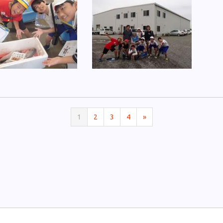
1
2
3
4
»