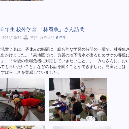
24 ６年生 校外学習 「林養魚」さん訪問
 2024/10/24
主担
カテゴリ:
６年生
児童７名は、昼休みの時間に、総合的な学習の時間の一環で、林養魚
に出かけました。「泉地区では、良質の地下海水が出るためサケの養殖
と」、「今後の食糧危機に対応していきたいこと」、「みなさんに、お
べてもらいたいこと」などのお話を聞くことができました。児童たちは
、すばらしさを実感していました。