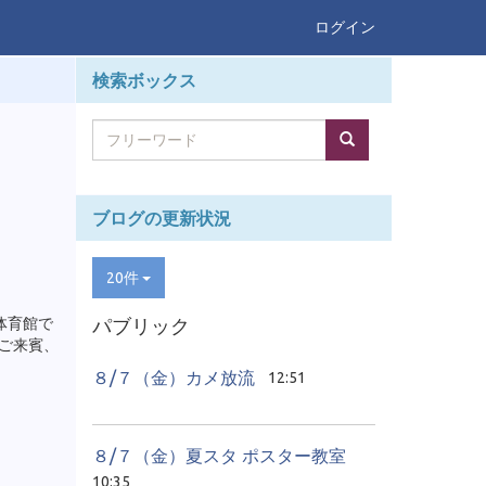
ログイン
検索ボックス
ブログの更新状況
20件
体育館で
パブリック
。ご来賓、
８/７（金）カメ放流
12:51
８/７（金）夏スタ ポスター教室
10:35