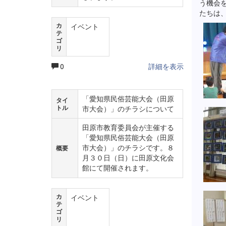
う機会
たちは
カ
イベント
テ
ゴ
リ
0
詳細を表示
「愛知県民俗芸能大会（田原
タイ
トル
市大会）」のチラシについて
田原市教育委員会が主催する
「愛知県民俗芸能大会（田原
市大会）」のチラシです。８
概要
月３０日（日）に田原文化会
館にて開催されます。
カ
イベント
テ
ゴ
リ