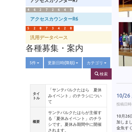
アクセスカウンターR7
4
6
2
7
2
6
4
9
アクセスカウンターR6
5
2
8
7
3
4
2
8
汎用データベース
各種募集・案内
5件
更新日時(降順)
カテゴリ
検索
「サンテパルクたはら 夏休
タイ
10/
みイベント」のチラシについ
トル
て
投稿日時 :
サンテパルクたはらが主催す
10月
る「夏休みイベント」のチラ
概要
加しま
シです。夏休み期間中に開催
金魚す
されます。