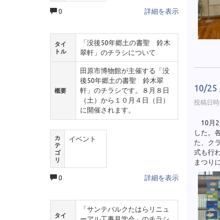
0
詳細を表示
「没後50年郷土の書聖 鈴木
タイ
トル
翠軒」のチラシについて
田原市博物館が主催する「没
後50年郷土の書聖 鈴木翠
10/
軒」のチラシです。８月８日
概要
（土）から１０月４日（日）
投稿日時 :
に開催されます。
10月2
した。
カ
イベント
た、ク
テ
式も行
ゴ
リ
まつり
0
詳細を表示
「サンテパルクたはらリニュ
タイ
ーアル工事見学会」のチラシ