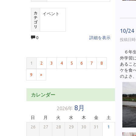
カ
イベント
テ
ゴ
リ
10/
0
詳細を表示
投稿日時 :
６年生
外学習
1
2
3
4
5
6
7
8
あるこ
ケを食
9
»
のよさ
カレンダー
8月
2026年
日
月
火
水
木
金
土
26
27
28
29
30
31
1