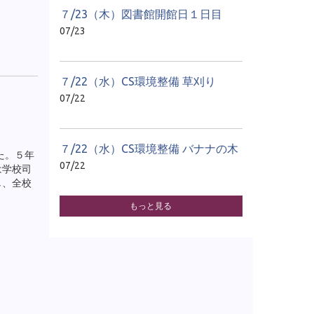
７/23（木）図書館開館日１日目
07/23
７/22（水）CS環境整備 草刈り
07/22
７/22（水）CS環境整備 バナナの木
た。５年
07/22
は学校司
し、全校
もっと見る