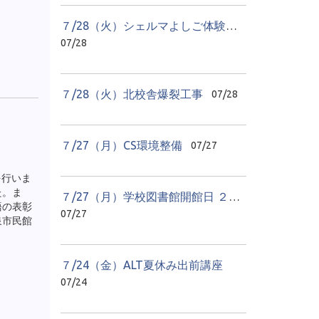
７/28（火）シェルマよしご体験学習 貝のアクセサリーづくり
07/28
７/28（火）北校舎爆裂工事
07/28
７/27（月）CS環境整備
07/27
を行いま
た。ま
７/27（月）学校図書館開館日 ２日目
語の表彰
07/27
泉市民館
７/24（金）ALT夏休み出前講座
07/24