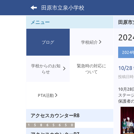
田原市立泉小学校
メニュー
田原市
20
ブログ
学校紹介
2024
学校からのお知
緊急時の対応に
10/
らせ
ついて
投稿日時 :
10月
ステージ
PTA活動
保護者
アクセスカウンターR8
1
5
8
6
5
6
5
0