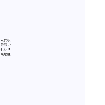
さんに校
に最適で
いしいサ
、泉地区