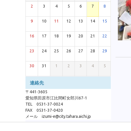
2
3
4
5
6
7
8
9
10
11
12
13
14
15
16
17
18
19
20
21
22
23
24
25
26
27
28
29
30
31
1
2
3
4
5
連絡先
〒441-3605
愛知県田原市江比間町女郎川67-1
TEL 0531-37-0024
FAX 0531-37-0420
メール izumi-e@city.tahara.aichi.jp