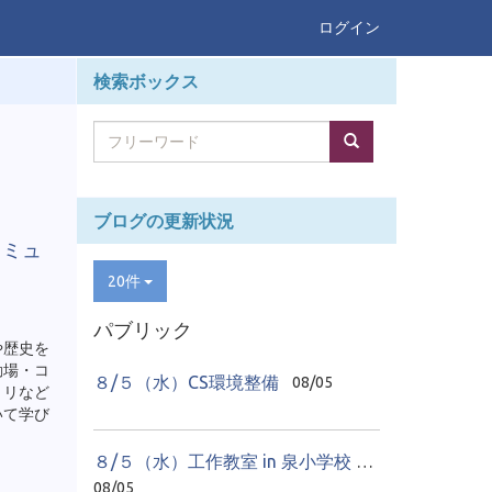
ログイン
検索ボックス
ブログの更新状況
コミュ
20件
パブリック
や歴史を
動場・コ
８/５（水）CS環境整備
08/05
トリなど
いて学び
８/５（水）工作教室 in 泉小学校 ２日目
08/05