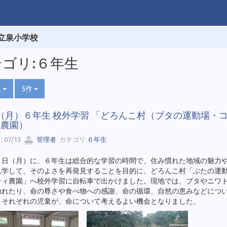
立泉小学校
ゴリ:６年生
生
5件
3（月）６年生 校外学習 「どろんこ村（ブタの運動場・
ィ農園）
 07/13
管理者
カテゴリ:
６年生
３日（月）に、６年生は総合的な学習の時間で、住み慣れた地域の魅力
見学して、そのよさを再発見することを目的に、どろんこ村「ぶたの運
ティ農園」へ校外学習に自転車で出かけました。現地では、ブタやニワ
触れたり、命の尊さや食べ物への感謝、命の循環、自然の恵みなどにつ
。それぞれの児童が、命について考えるよい機会となりました。