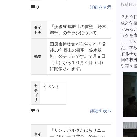
投稿日時 :
0
詳細を表示
７月９
校外学
「没後50年郷土の書聖 鈴木
タイ
である
トル
翠軒」のチラシについて
サケを
し、サ
田原市博物館が主催する「没
た。学
後50年郷土の書聖 鈴木翠
する子
軒」のチラシです。８月８日
概要
回の校
（土）から１０月４日（日）
引率を
に開催されます。
カ
イベント
テ
ゴ
リ
0
詳細を表示
「サンテパルクたはらリニュ
タイ
ーアル工事見学会」のチラシ