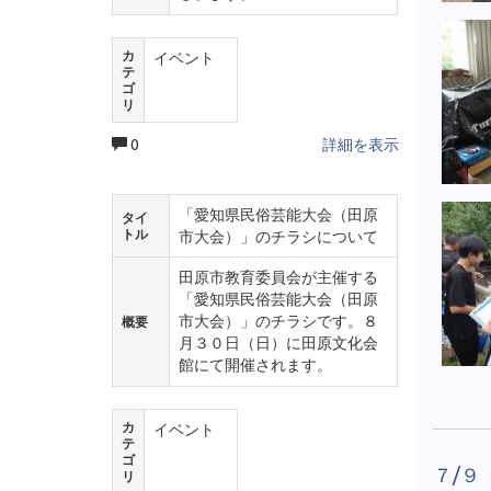
カ
イベント
テ
ゴ
リ
0
詳細を表示
「愛知県民俗芸能大会（田原
タイ
トル
市大会）」のチラシについて
田原市教育委員会が主催する
「愛知県民俗芸能大会（田原
市大会）」のチラシです。８
概要
月３０日（日）に田原文化会
館にて開催されます。
カ
イベント
テ
ゴ
７/９
リ