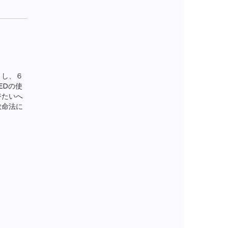
きし、６
EDの使
ジたいへ
救命法に