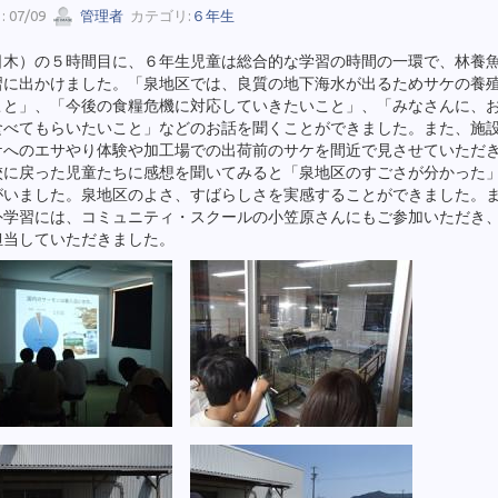
 07/09
管理者
カテゴリ:
６年生
日木）の５時間目に、６年生児童は総合的な学習の時間の一環で、林養
習に出かけました。「泉地区では、良質の地下海水が出るためサケの養
こと」、「今後の食糧危機に対応していきたいこと」、「みなさんに、
食べてもらいたいこと」などのお話を聞くことができました。また、施
ケへのエサやり体験や加工場での出荷前のサケを間近で見させていただ
校に戻った児童たちに感想を聞いてみると「泉地区のすごさが分かった
がいました。泉地区のよさ、すばらしさを実感することができました。
外学習には、コミュニティ・スクールの小笠原さんにもご参加いただき
担当していただきました。