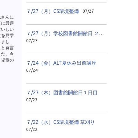
７/27（月）CS環境整備
07/27
魚さんに
殖に最適
おいしい
７/27（月）学校図書館開館日 ２日目
設を見学
07/27
きまし
」と発言
また、今
、児童の
７/24（金）ALT夏休み出前講座
07/24
７/23（木）図書館開館日１日目
07/23
７/22（水）CS環境整備 草刈り
07/22