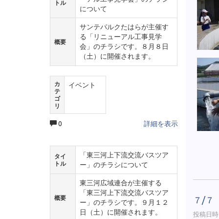
トル
について
サンテパルクたはらが主催す
る「リニューアル工事見学
概要
会」のチラシです。８月８日
（土）に開催されます。
カ
イベント
テ
ゴ
リ
0
詳細を表示
「東三河上下流交流バスツア
タイ
トル
ー」のチラシについて
東三河広域連合が主催する
「東三河上下流交流バスツア
概要
７/７
ー」のチラシです。９月１２
日（土）に開催されます。
投稿日時 :