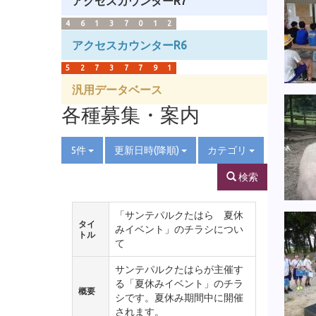
アクセスカウンターR7
4
6
1
3
7
0
1
2
アクセスカウンターR6
5
2
7
3
7
7
9
1
汎用データベース
各種募集・案内
5件
更新日時(降順)
カテゴリ
検索
「サンテパルクたはら 夏休
タイ
みイベント」のチラシについ
トル
て
サンテパルクたはらが主催す
る「夏休みイベント」のチラ
概要
シです。夏休み期間中に開催
されます。