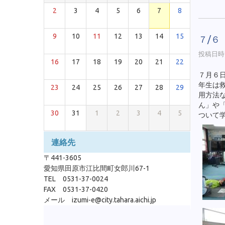
2
3
4
5
6
7
8
9
10
11
12
13
14
15
７/６
投稿日時 :
16
17
18
19
20
21
22
７月６
年生は
23
24
25
26
27
28
29
用方法
ん」や
30
31
1
2
3
4
5
ついて
連絡先
〒441-3605
愛知県田原市江比間町女郎川67-1
TEL 0531-37-0024
FAX 0531-37-0420
メール izumi-e@city.tahara.aichi.jp