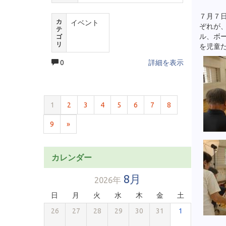
７月７
カ
イベント
ぞれが
テ
ル、ボ
ゴ
リ
を児童
0
詳細を表示
1
2
3
4
5
6
7
8
9
»
カレンダー
8月
2026年
日
月
火
水
木
金
土
26
27
28
29
30
31
1