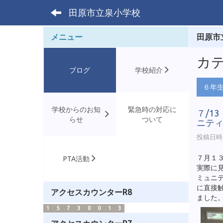
田原市立泉小学校
メニュー
田原市
カテ
ブログ
学校紹介
６年
学校からのお知
緊急時の対応に
７/1
らせ
ついて
ニテ
投稿日時 :
７月１
PTA活動
実際に
ミュニ
に直接
アクセスカウンターR8
ました
1
5
7
3
0
0
1
3