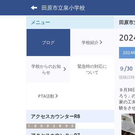
田原市立泉小学校
メニュー
田原市
20
ブログ
学校紹介
2024
学校からのお知
緊急時の対応に
９/3
らせ
ついて
投稿日時 :
９月3
ろう」
PTA活動
家の工
験をさ
アクセスカウンターR8
1
6
0
0
2
8
9
5