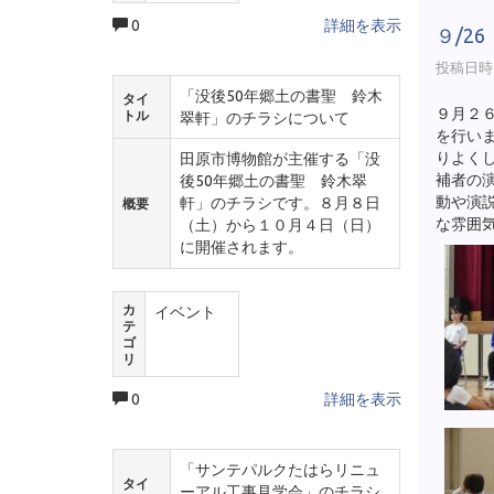
0
詳細を表示
９/2
投稿日時 :
「没後50年郷土の書聖 鈴木
タイ
９月２
トル
翠軒」のチラシについて
を行い
りよく
田原市博物館が主催する「没
補者の
後50年郷土の書聖 鈴木翠
動や演
軒」のチラシです。８月８日
概要
な雰囲
（土）から１０月４日（日）
に開催されます。
カ
イベント
テ
ゴ
リ
0
詳細を表示
「サンテパルクたはらリニュ
タイ
ーアル工事見学会」のチラシ