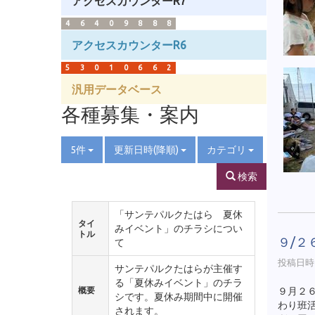
アクセスカウンターR7
4
6
4
0
9
8
8
8
アクセスカウンターR6
5
3
0
1
0
6
6
2
汎用データベース
各種募集・案内
5件
更新日時(降順)
カテゴリ
検索
「サンテパルクたはら 夏休
タイ
みイベント」のチラシについ
トル
９/２
て
投稿日時 :
サンテパルクたはらが主催す
る「夏休みイベント」のチラ
概要
９月２
シです。夏休み期間中に開催
わり班
されます。