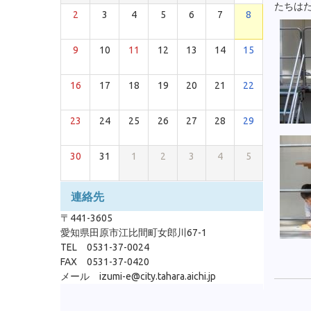
たちは
2
3
4
5
6
7
8
9
10
11
12
13
14
15
16
17
18
19
20
21
22
23
24
25
26
27
28
29
30
31
1
2
3
4
5
連絡先
〒441-3605
愛知県田原市江比間町女郎川67-1
TEL 0531-37-0024
FAX 0531-37-0420
メール izumi-e@city.tahara.aichi.jp