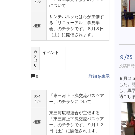
トル
について
サンテパルクたはらが主催す
る「リニューアル工事見学
概要
会」のチラシです。８月８日
（土）に開催されます。
カ
イベント
９/2
テ
ゴ
リ
投稿日時 :
0
詳細を表示
９月２
した。
し、異
「東三河上下流交流バスツア
過ごし
タイ
トル
ー」のチラシについて
東三河広域連合が主催する
「東三河上下流交流バスツア
概要
ー」のチラシです。９月１２
日（土）に開催されます。