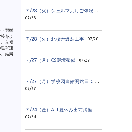
７/28（火）シェルマよしご体験学習 貝のアクセサリーづくり
07/28
会・選挙
学校をよ
７/28（火）北校舎爆裂工事
07/28
も、立候
の選挙運
い、厳粛
７/27（月）CS環境整備
07/27
７/27（月）学校図書館開館日 ２日目
07/27
７/24（金）ALT夏休み出前講座
07/24