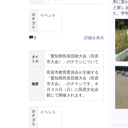
所に置
と探し
た。学
カ
イベント
テ
ゴ
リ
0
詳細を表示
「愛知県民俗芸能大会（田原
タイ
トル
市大会）」のチラシについて
田原市教育委員会が主催する
「愛知県民俗芸能大会（田原
市大会）」のチラシです。８
概要
月３０日（日）に田原文化会
館にて開催されます。
カ
イベント
テ
ゴ
リ