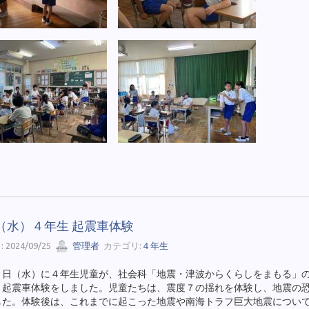
5（水）４年生 起震車体験
 2024/09/25
管理者
カテゴリ:
４年生
５日（水）に４年生児童が、社会科「地震・津波からくらしをまもる」
、起震車体験をしました。児童たちは、震度７の揺れを体験し、地震の
した。体験後は、これまでに起こった地震や南海トラフ巨大地震につい