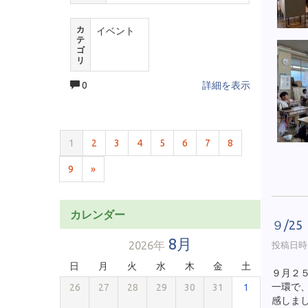
カ
イベント
テ
ゴ
リ
0
詳細を表示
1
2
3
4
5
6
7
8
9
»
カレンダー
９/2
8月
2026年
投稿日時 :
日
月
火
水
木
金
土
９月２
一環で
26
27
28
29
30
31
1
感しま