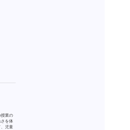
の授業の
恐さを体
て、児童