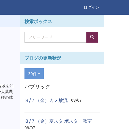
ログイン
検索ボックス
ブログの更新状況
20件
地域を知
パブリック
や大葉農
収穫の体
８/７（金）カメ放流
08/07
８/７（金）夏スタ ポスター教室
08/07