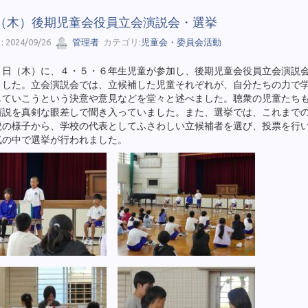
6（木）後期児童会役員立会演説会・選挙
 2024/09/26
管理者
カテゴリ:
児童会・委員会活動
６日（木）に、４・５・６年生児童が参加し、後期児童会役員立会演説
ました。立会演説会では、立候補した児童それぞれが、自分たちの力で
していこうという決意や意見などを堂々と述べました。聴衆の児童たち
演説を真剣な眼差しで聞き入っていました。また、選挙では、これまで
説の様子から、学校の代表としてふさわしい立候補者を選び、投票を行
気の中で選挙が行われました。