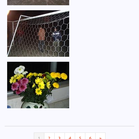
1
2
3
4
5
6
»