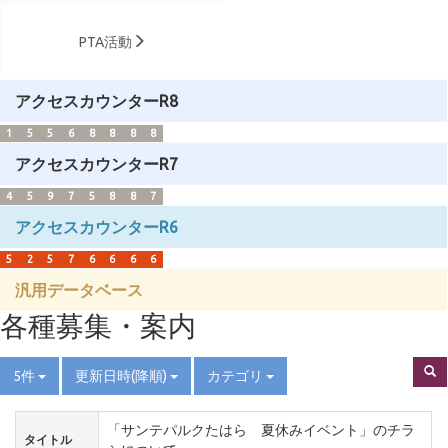
PTA活動
アクセスカウンターR8
1
5
5
6
8
8
8
8
アクセスカウンターR7
4
5
9
7
5
8
8
7
アクセスカウンターR6
5
2
5
7
6
6
6
6
汎用データベース
各種募集・案内
5件
更新日時(降順)
カテゴリ
「サンテパルクたはら 夏休みイベント」のチラ
タイトル