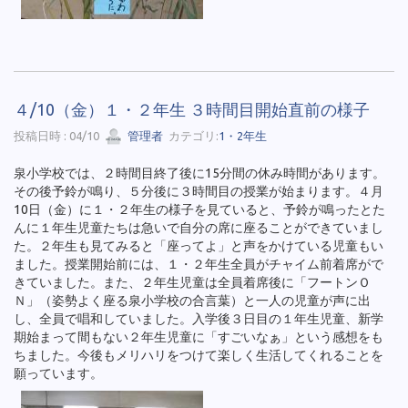
４/10（金）１・２年生 ３時間目開始直前の様子
投稿日時 : 04/10
管理者
カテゴリ:
1・2年生
泉小学校では、２時間目終了後に15分間の休み時間があります。
その後予鈴が鳴り、５分後に３時間目の授業が始まります。４月
10日（金）に１・２年生の様子を見ていると、予鈴が鳴ったとた
んに１年生児童たちは急いで自分の席に座ることができていまし
た。２年生も見てみると「座ってよ」と声をかけている児童もい
ました。授業開始前には、１・２年生全員がチャイム前着席がで
きていました。また、２年生児童は全員着席後に「フートンＯ
Ｎ」（姿勢よく座る泉小学校の合言葉）と一人の児童が声に出
し、全員で唱和していました。入学後３日目の１年生児童、新学
期始まって間もない２年生児童に「すごいなぁ」という感想をも
ちました。今後もメリハリをつけて楽しく生活してくれることを
願っています。