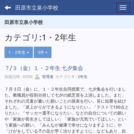
田原市立泉小学校
Toggl
田原市立泉小学校
カテゴリ:1・2年生
1・2年生
5件
７/３（金）１・２年生 七夕集会
投稿日時 : 07/03
管理者
カテゴリ:
1・2年生
７月３日（金）に、１・２年生合同授業で、七夕集会を行いまし
た。教職員が役割分担して七夕の紙芝居を上演しました。また、
それぞれの児童が書いた願いごとの発表を行い、笹に短冊を結び
ました。「逆上がりができるようになりたい」「テストで100点と
りたい」「サッカー選手になりたい」などの自分についての願い
や「家族が長生きしてほしい」「家族が元気でいてほしい」とい
う家族への願い、「みんなが健康で幸せになりますように」や
「けがをしている子の足が早く治りますように」などもあり、自