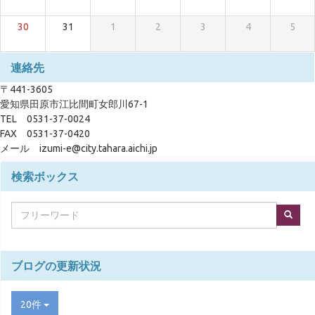
30
31
1
2
3
4
5
連絡先
〒441-3605
愛知県田原市江比間町女郎川67-1
TEL 0531-37-0024
FAX 0531-37-0420
メール izumi-e@city.tahara.aichi.jp
検索ボックス
ブログの更新状況
20件