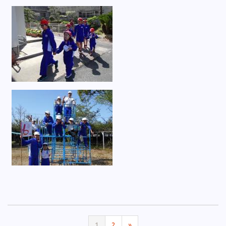
1
2
»