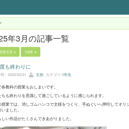
グ
025年3月の記事一覧
25年3月
10件
度も終わりに
 : 2025/03/21
主担
カテゴリ:
1年生
で各教科の授業もおしまいです。
たちも終わりを意識して過ごしているように感じられます。
の授業では、消しゴムハンコで文様をつくり、手ぬぐいへ押印してオリ
行いました。
らしい作品がたくさんできあがりました。