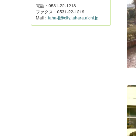
電話：0531-22-1218
ファクス：0531-22-1219
Mail：
taha-jj@city.tahara.aichi.jp