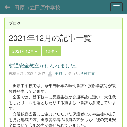
田原市立田原中学校
Toggl
ブログ
2021年12月の記事一覧
2021年12月
10件
交通安全教室が行われました。
投稿日時 : 2021/12/17
主担
カテゴリ:
学校行事
田原中学校では、毎年自転車の転倒事故や接触事故等が複
数件発生しています。
全国では、登下校中に児童生徒が交通事故に遭い、大怪我
をしたり、命を落としたりする痛ましい事故も多発していま
す。
交通観察当番にご協力いただいた保護者の方や生徒の様子
を見た地域の方、田原警察署の職員の方からも生徒の交通安
全について心配の声が寄せられていました。