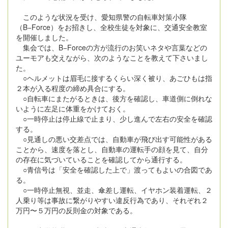
このような状況を受け、愛知県警の自転車対策小隊
（B−Force）をお招きし、全校生徒を対象に、交通安全教室
を開催しました。
集会では、B−Forceの方が流行のお笑いネタや言葉などの
ユーモアも交えながら、次のようなことを教えて下さいまし
た。
○ヘルメットは眉毛に接するくらい深く被り、あごひもは指
２本が入る程度の締め具合にする。
○自転車にまたがるときは、後方を確認し、車道側に倒れな
いように左足に体重をかけておく。
○一時停止は停止線で止まり、少し進んで左右の安全を確認
する。
○見通しの悪い交差点では、自動車が飛び出す可能性がある
ことから、速度を落とし、自動車の運転手の顔を見て、自分
の存在に気づいていることを確認してから通行する。
○青信号は「安全を確認した上で」渡ってもよいの合図であ
る。
○一時停止無視、並走、傘差し運転、イヤホン装着運転、２
人乗り等は事故に繋がりやすい違反行為であり、それぞれ２
万円〜５万円の反則金の対象である。