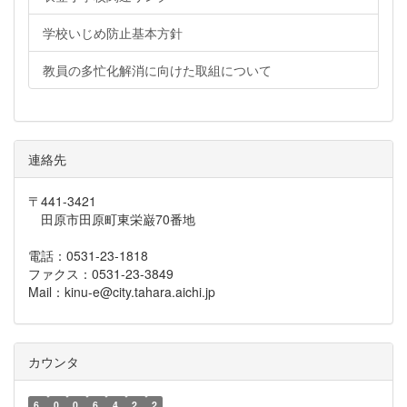
学校いじめ防止基本方針
教員の多忙化解消に向けた取組について
連絡先
〒441-3421
田原市田原町東栄巌70番地
電話：0531-23-1818
ファクス：0531-23-3849
Mail：kinu-e@city.tahara.aichi.jp
カウンタ
6
0
0
6
4
2
2