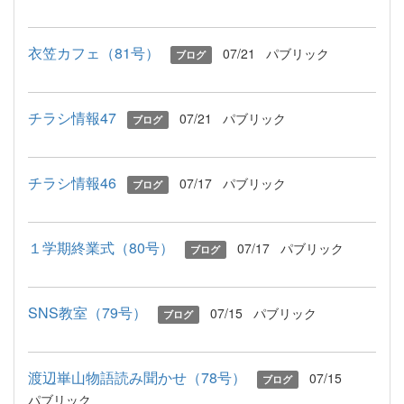
衣笠カフェ（81号）
07/21
パブリック
ブログ
チラシ情報47
07/21
パブリック
ブログ
チラシ情報46
07/17
パブリック
ブログ
１学期終業式（80号）
07/17
パブリック
ブログ
SNS教室（79号）
07/15
パブリック
ブログ
渡辺崋山物語読み聞かせ（78号）
07/15
ブログ
パブリック