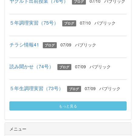
ヤクルト出前授業（76号）
07/10
パブリック
ブログ
５年調理実習（75号）
07/10
パブリック
ブログ
チラシ情報41
07/09
パブリック
ブログ
読み聞かせ（74号）
07/09
パブリック
ブログ
５年生調理実習（73号）
07/09
パブリック
ブログ
もっと見る
メニュー