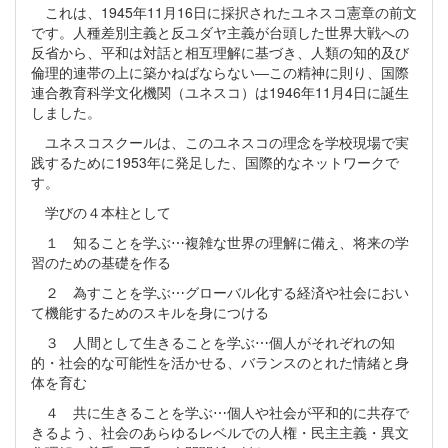
これは、1945年11月16日に採択されたユネスコ憲章の前文
です。人種差別主義と反ユダヤ主義が台頭した世界大戦への
反省から、平和は対話と相互理解に基づき、人類の知的及び
倫理的連帯の上に築かねばならない―この精神に則り、国際
連合教育科学文化機関（ユネスコ）は1946年11月4日に誕生
しました。
ユネスコスクールは、このユネスコの理念を学校現場で実
践するために1953年に発足した、国際的なネットワークで
す。
学びの４本柱として
１ 知ることを学ぶ⋯複雑な世界の理解に備え、将来の学
習のための基礎を作る
２ 為すことを学ぶ⋯グローバル化する経済や社会におい
て機能するためのスキルを身につける
３ 人間として生きることを学ぶ⋯個人がそれぞれの知
的・社会的な可能性を活かせる、バランスのとれた情緒と身
体を育む
４ 共に生きることを学ぶ⋯個人や社会が平和的に共存で
きるよう、社会のあらゆるレベルでの人権・民主主義・異文