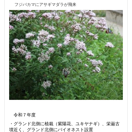
フジバカマにアサギマダラが飛来
令和７年度
・グランド北側に植栽（紫陽花、ユキヤナギ）、栄巌古
墳近く、グランド北側にバイオネスト設置