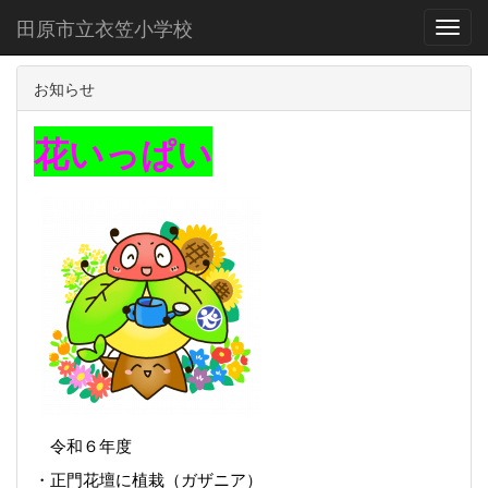
田原市立衣笠小学校
Toggl
お知らせ
花いっぱい
令和６年度
・正門花壇に植栽（ガザニア）