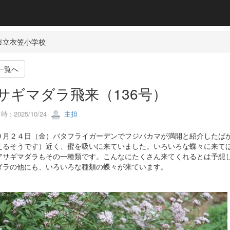
市立衣笠小学校
一覧へ
サギマダラ飛来（136号）
 : 2025/10/24
主担
月２４日（金）バタフライガーデンでフジバカマが満開と紹介したばか
えるそうです）近く、蜜を吸いに来ていました。いろいろな蝶々に来て
アサギマダラもその一種類です。こんなにたくさん来てくれるとは予想
ダラの他にも、いろいろな種類の蝶々が来ています。