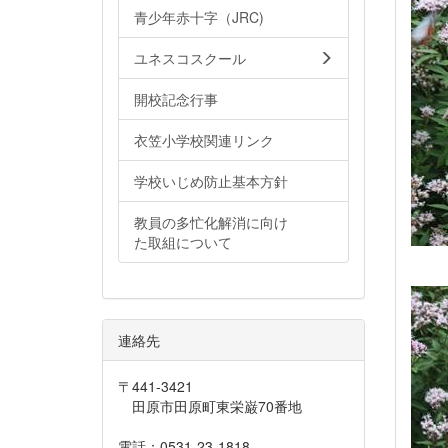
青少年赤十字（JRC)
ユネスコスクール
開校記念行事
衣笠小学校関連リンク
学校いじめ防止基本方針
教員の多忙化解消に向け
た取組について
連絡先
〒441-3421
田原市田原町東栄巌70番地
電話：0531-23-1818