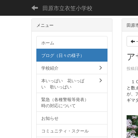
田原市立衣笠小学校
メニュー
田原
ホーム
ア
ブログ（日々の様子）
学校紹介
投稿日時
本いっぱい 花いっぱ
１０
い 歌いっぱい
と数
が、
緊急（各種警報等発表）
ギマ
時の対応について
お知らせ
コミュニティ・スクール