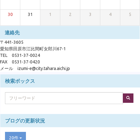
30
31
1
2
3
4
5
連絡先
〒441-3605
愛知県田原市江比間町女郎川67-1
TEL 0531-37-0024
FAX 0531-37-0420
メール izumi-e@city.tahara.aichi.jp
検索ボックス
ブログの更新状況
20件