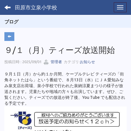
田原市立泉小学校
Toggl
ブログ
９/１（月）ティーズ放送開始
投稿日時 : 2025/09/01
管理者
カテゴリ:
お知らせ
９月１日（月）から約１か月間、ケーブルテレビ ティーズの「街
角ネットたはら」という番組で、８月13日（水）にＪＡ愛知みな
み泉支店出荷場、泉小学校で行われた泉納涼夏まつりの様子が放
送されます。児童たちや地域の方々も出演しています。ぜひ、ご
覧ください。ティーズでの放送が終了後、You Tube でも配信され
る予定です。