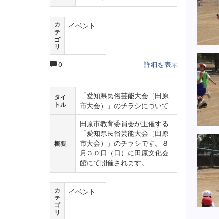
カ
イベント
テ
ゴ
リ
0
詳細を表示
「愛知県民俗芸能大会（田原
タイ
トル
市大会）」のチラシについて
田原市教育委員会が主催する
「愛知県民俗芸能大会（田原
市大会）」のチラシです。８
概要
月３０日（日）に田原文化会
館にて開催されます。
カ
イベント
テ
ゴ
リ