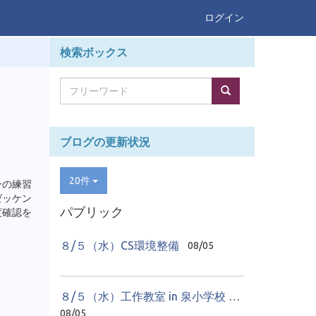
ログイン
検索ボックス
ブログの更新状況
20件
ーの練習
ゼッケン
パブリック
度確認を
８/５（水）CS環境整備
08/05
８/５（水）工作教室 in 泉小学校 ２日目
08/05