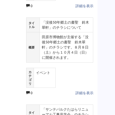
0
詳細を表示
「没後50年郷土の書聖 鈴木
タイ
トル
翠軒」のチラシについて
田原市博物館が主催する「没
後50年郷土の書聖 鈴木翠
軒」のチラシです。８月８日
概要
（土）から１０月４日（日）
に開催されます。
カ
イベント
テ
ゴ
リ
0
詳細を表示
「サンテパルクたはらリニュ
タイ
ーアル工事見学会」のチラシ