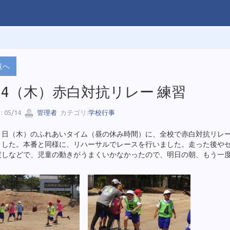
覧へ
14（木）赤白対抗リレー 練習
 05/14
管理者
カテゴリ:
学校行事
４日（木）のふれあいタイム（昼の休み時間）に、全校で赤白対抗リレ
ました。本番と同様に、リハーサルでレースを行いました。走った後や
渡しなどで、児童の動きがうまくいかなかったので、明日の朝、もう一
。