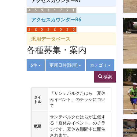
アクセスカウンターR7
4
5
9
3
1
7
5
1
アクセスカウンターR6
5
2
5
3
2
5
3
0
汎用データベース
各種募集・案内
5件
更新日時(降順)
カテゴリ
検索
「サンテパルクたはら 夏休
タイ
みイベント」のチラシについ
トル
て
サンテパルクたはらが主催す
る「夏休みイベント」のチラ
概要
シです。夏休み期間中に開催
されます。