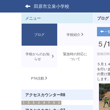
田原市立泉小学校
メニュー
ブログ
一
ブログ
学校紹介
５/
学校からのお知
緊急時の対応に
投稿日時 :
らせ
ついて
５月１
を行い
の受け
PTA活動
します
アクセスカウンターR8
1
5
5
2
4
7
5
2