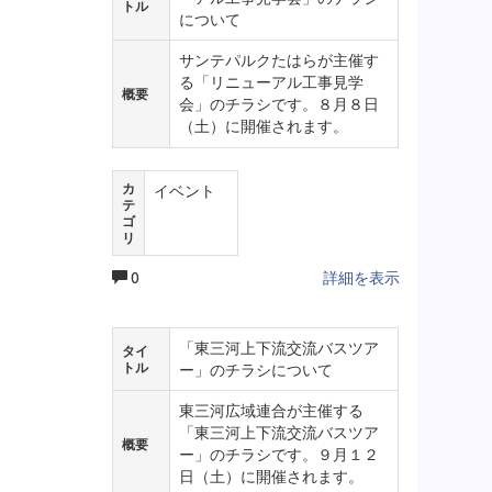
トル
について
サンテパルクたはらが主催す
る「リニューアル工事見学
概要
会」のチラシです。８月８日
（土）に開催されます。
カ
イベント
テ
ゴ
リ
0
詳細を表示
「東三河上下流交流バスツア
タイ
トル
ー」のチラシについて
東三河広域連合が主催する
「東三河上下流交流バスツア
概要
ー」のチラシです。９月１２
日（土）に開催されます。