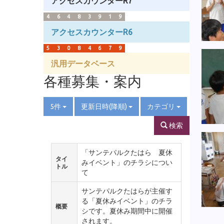
アクセスカウンターR7
4
6
4
8
3
9
1
9
アクセスカウンターR6
5
3
0
8
4
6
7
9
汎用データベース
各種募集・案内
5件
更新日時(降順)
カテゴリ
検索
「サンテパルクたはら 夏休
タイ
みイベント」のチラシについ
トル
て
サンテパルクたはらが主催す
る「夏休みイベント」のチラ
概要
シです。夏休み期間中に開催
されます。