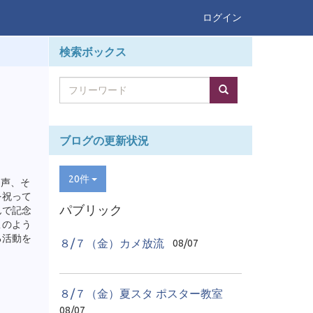
ログイン
検索ボックス
ブログの更新状況
20件
う声、そ
を祝って
パブリック
んで記念
このよう
る活動を
８/７（金）カメ放流
08/07
８/７（金）夏スタ ポスター教室
08/07