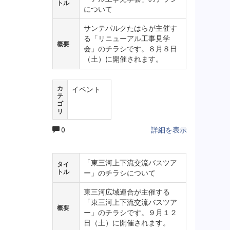
トル
について
サンテパルクたはらが主催す
る「リニューアル工事見学
概要
会」のチラシです。８月８日
（土）に開催されます。
カ
イベント
テ
ゴ
リ
0
詳細を表示
「東三河上下流交流バスツア
タイ
トル
ー」のチラシについて
東三河広域連合が主催する
「東三河上下流交流バスツア
概要
ー」のチラシです。９月１２
日（土）に開催されます。