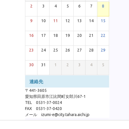
2
3
4
5
6
7
8
9
10
11
12
13
14
15
16
17
18
19
20
21
22
23
24
25
26
27
28
29
30
31
1
2
3
4
5
連絡先
〒441-3605
愛知県田原市江比間町女郎川67-1
TEL 0531-37-0024
FAX 0531-37-0420
メール izumi-e@city.tahara.aichi.jp