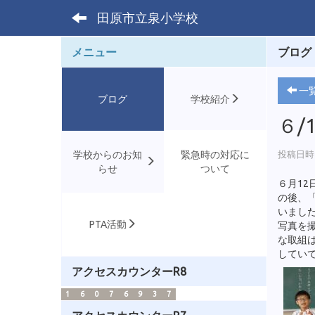
田原市立泉小学校
メニュー
ブログ
一
ブログ
学校紹介
６/
学校からのお知
緊急時の対応に
投稿日時 :
らせ
ついて
６月12
の後、
いまし
PTA活動
写真を
な取組
してい
アクセスカウンターR8
1
6
0
7
6
9
3
7