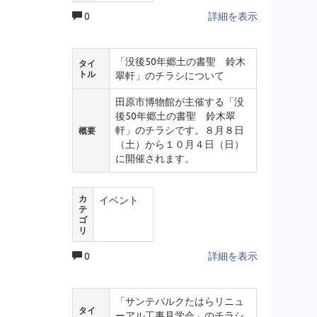
0
詳細を表示
「没後50年郷土の書聖 鈴木
タイ
トル
翠軒」のチラシについて
田原市博物館が主催する「没
後50年郷土の書聖 鈴木翠
軒」のチラシです。８月８日
概要
（土）から１０月４日（日）
に開催されます。
カ
イベント
テ
ゴ
リ
0
詳細を表示
「サンテパルクたはらリニュ
タイ
ーアル工事見学会」のチラシ