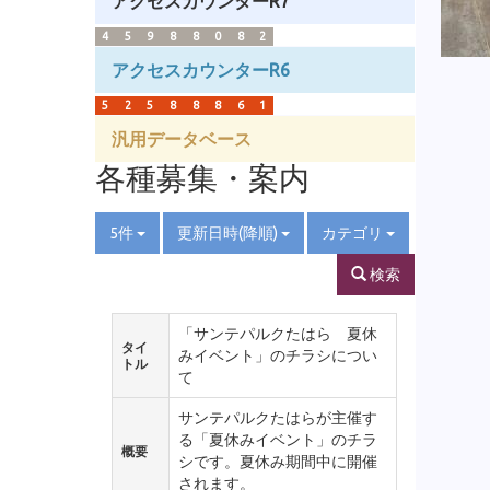
アクセスカウンターR7
4
5
9
8
8
0
8
2
アクセスカウンターR6
5
2
5
8
8
8
6
1
汎用データベース
各種募集・案内
5件
更新日時(降順)
カテゴリ
検索
「サンテパルクたはら 夏休
タイ
みイベント」のチラシについ
トル
て
サンテパルクたはらが主催す
る「夏休みイベント」のチラ
概要
シです。夏休み期間中に開催
されます。