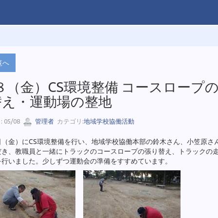
覧へ
８（金）CS環境整備 コースロープ
替え・運動場の整地
 05/08
管理者
カテゴリ:
地域学校協働活動
日（金）にCS環境整備を行い、地域学校協働本部の鈴木さん、小笠原さ
だき、教職員と一緒にトラックのコースロープの張り替え、トラックの
を行いました。少しずつ運動会の準備をすすめています。