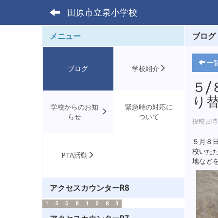
田原市立泉小学校
メニュー
ブログ
一
ブログ
学校紹介
５/
り
学校からのお知
緊急時の対応に
らせ
ついて
投稿日時 :
５月８
校いた
PTA活動
地など
アクセスカウンターR8
1
5
5
8
1
0
8
3