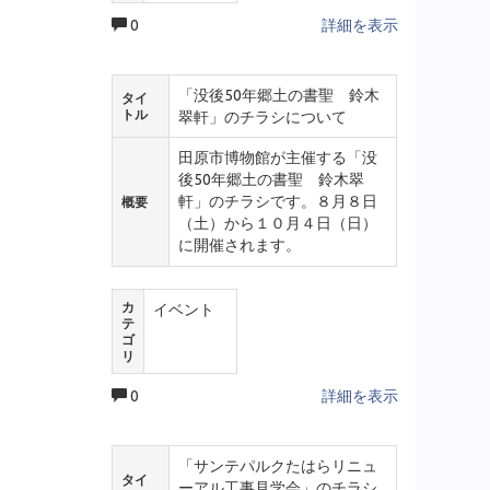
0
詳細を表示
「没後50年郷土の書聖 鈴木
タイ
トル
翠軒」のチラシについて
田原市博物館が主催する「没
後50年郷土の書聖 鈴木翠
軒」のチラシです。８月８日
概要
（土）から１０月４日（日）
に開催されます。
カ
イベント
テ
ゴ
リ
0
詳細を表示
「サンテパルクたはらリニュ
タイ
ーアル工事見学会」のチラシ