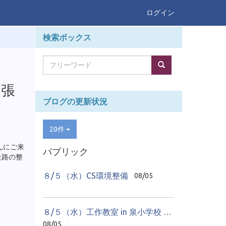
ログイン
検索ボックス
の張
ブログの更新状況
20件
んにご来
パブリック
走路の整
８/５（水）CS環境整備
08/05
８/５（水）工作教室 in 泉小学校 ２日目
08/05