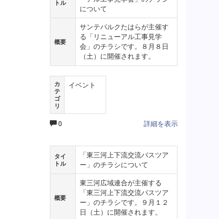
トル
について
サンテパルクたはらが主催す
る「リニューアル工事見学
概要
会」のチラシです。８月８日
（土）に開催されます。
カ
イベント
テ
ゴ
リ
0
詳細を表示
「東三河上下流交流バスツア
タイ
トル
ー」のチラシについて
東三河広域連合が主催する
「東三河上下流交流バスツア
概要
ー」のチラシです。９月１２
日（土）に開催されます。