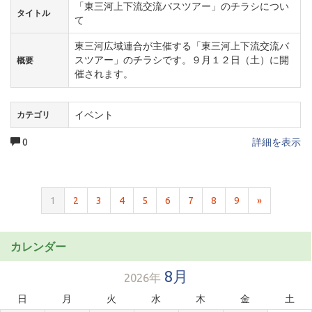
「東三河上下流交流バスツアー」のチラシについ
タイトル
て
東三河広域連合が主催する「東三河上下流交流バ
スツアー」のチラシです。９月１２日（土）に開
概要
催されます。
イベント
カテゴリ
0
詳細を表示
1
2
3
4
5
6
7
8
9
»
カレンダー
8月
2026年
日
月
火
水
木
金
土