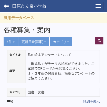
田原市立泉小学校
Toggl
汎用データベース
各種募集・案内
5件
更新日時(昇順)
カテゴリ
凧の絵本アンケートについて
タイトル
「田原凧」がテーマの絵本ができました。ご
家族でQRコードから閲覧ください。
概要
１・２年生の保護者様、簡単なアンケートの
ご協力ください。
図書・読書
カテゴリ
0
詳細を表示