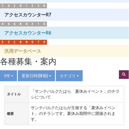
1
6
2
8
1
3
2
8
アクセスカウンターR7
4
6
6
8
8
3
1
0
アクセスカウンターR6
5
3
2
8
9
0
7
0
汎用データベース
各種募集・案内
5件
更新日時(降順)
カテゴリ
「サンテパルクたはら 夏休みイベント」のチラ
タイトル
シについて
サンテパルクたはらが主催する「夏休みイベン
ト」のチラシです。夏休み期間中に開催されま
概要
す。