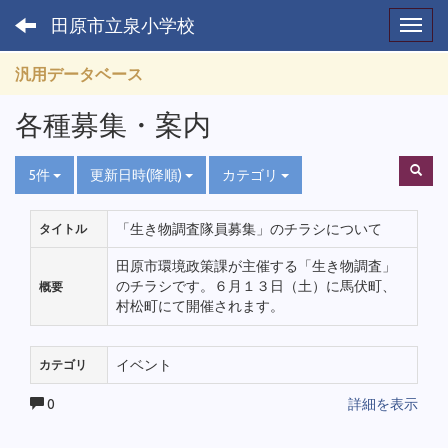
田原市立泉小学校
Toggl
汎用データベース
各種募集・案内
5件
更新日時(降順)
カテゴリ
「生き物調査隊員募集」のチラシについて
タイトル
田原市環境政策課が主催する「生き物調査」
のチラシです。６月１３日（土）に馬伏町、
概要
村松町にて開催されます。
イベント
カテゴリ
0
詳細を表示