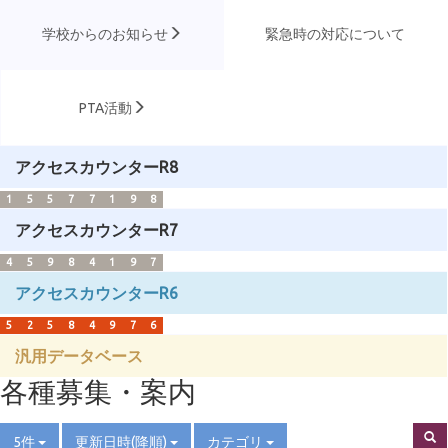
学校からのお知らせ
緊急時の対応について
PTA活動
アクセスカウンターR8
1
5
5
7
7
1
9
8
アクセスカウンターR7
4
5
9
8
4
1
9
7
アクセスカウンターR6
5
2
5
8
4
9
7
6
汎用データベース
各種募集・案内
5件
更新日時(降順)
カテゴリ