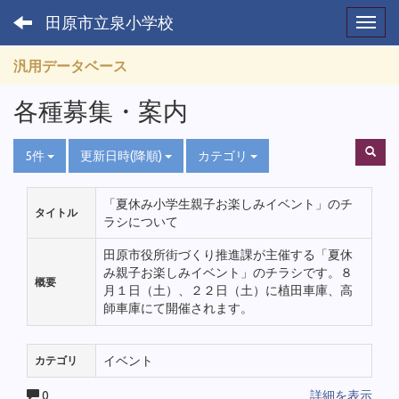
田原市立泉小学校
Toggl
汎用データベース
各種募集・案内
5件
更新日時(降順)
カテゴリ
「夏休み小学生親子お楽しみイベント」のチ
タイトル
ラシについて
田原市役所街づくり推進課が主催する「夏休
み親子お楽しみイベント」のチラシです。８
概要
月１日（土）、２２日（土）に植田車庫、高
師車庫にて開催されます。
イベント
カテゴリ
0
詳細を表示