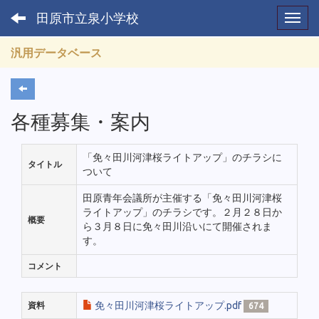
田原市立泉小学校
Toggl
汎用データベース
各種募集・案内
「免々田川河津桜ライトアップ」のチラシに
タイトル
ついて
田原青年会議所が主催する「免々田川河津桜
ライトアップ」のチラシです。２月２８日か
概要
ら３月８日に免々田川沿いにて開催されま
す。
コメント
免々田川河津桜ライトアップ.pdf
資料
674