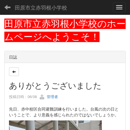
田原市立赤羽根小学校
Toggl
田原市立赤羽根小学校のホー
ムページへようこそ！
日誌
ありがとうございました
投稿日時 : 06/08
管理者
先日、赤中校区合同避難訓練を行いました。台風の次の日と
いうことで、より意義を感じられたのではないでしょうか。