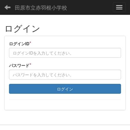
田原市立赤羽根小学校
Toggl
ログイン
*
ログインID
*
パスワード
ログイン