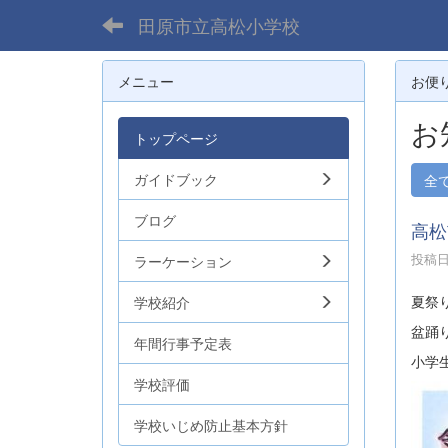
田原市立高松小学校
メニュー
お便
お
トップページ
ガイドブック
全
ブログ
高松
投稿日時
ラーケーション
夏祭
学校紹介
盆踊
年間行事予定表
小学
学校評価
学校いじめ防止基本方針