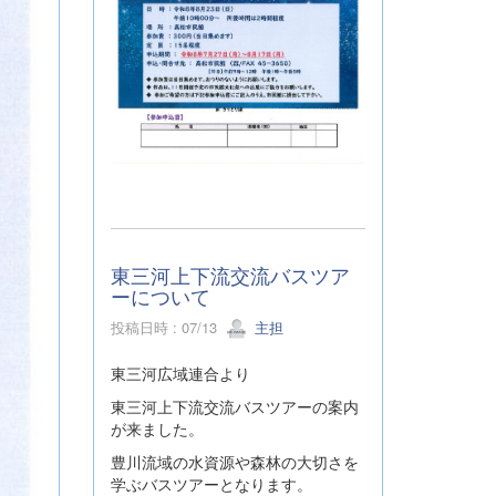
東三河上下流交流バスツア
ーについて
投稿日時 : 07/13
主担
東三河広域連合より
東三河上下流交流バスツアーの案内
が来ました。
豊川流域の水資源や森林の大切さを
学ぶバスツアーとなります。