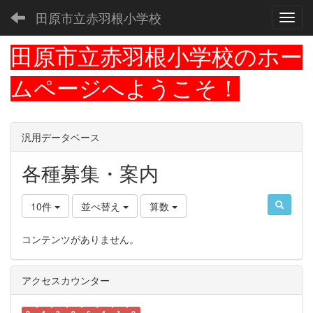
田原市立赤羽根小学校
Toggl
田原市立赤羽根小学校のホー
ムページへようこそ！
汎用データベース
各種募集・案内
10件
並べ替え
算数
コンテンツがありません。
アクセスカウンター