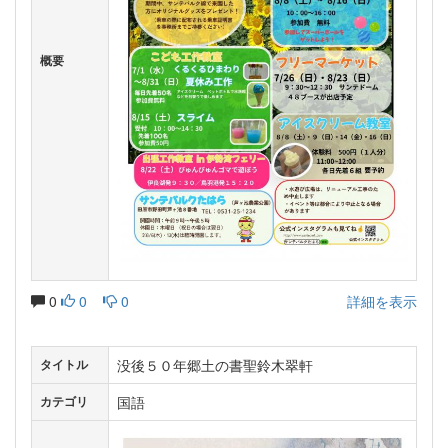
概要
0
0
0
詳細を表示
没後５０年郷土の書聖鈴木翠軒
タイトル
国語
カテゴリ