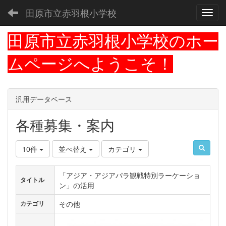
田原市立赤羽根小学校
Toggl
田原市立赤羽根小学校のホー
ムページへようこそ！
汎用データベース
各種募集・案内
10件
並べ替え
カテゴリ
「アジア・アジアパラ観戦特別ラーケーショ
タイトル
ン」の活用
その他
カテゴリ