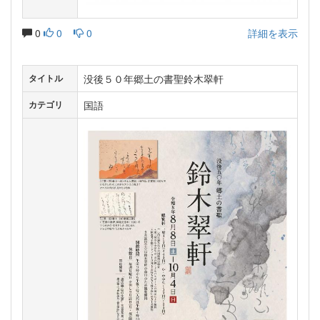
0
0
0
詳細を表示
没後５０年郷土の書聖鈴木翠軒
タイトル
国語
カテゴリ