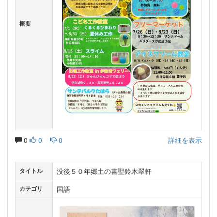
概要
0
0
0
詳細を表示
没後５０年郷土の書聖鈴木翠軒
タイトル
国語
カテゴリ