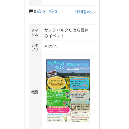
0
0
0
詳細を表示
サンテパルクたはら夏休
タイ
トル
みイベント
カテ
その他
ゴリ
概要