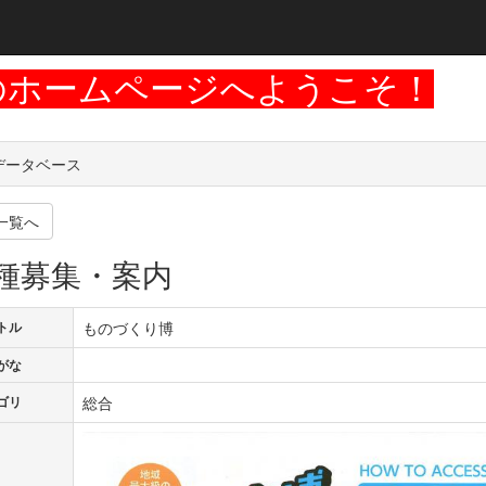
のホームページへようこそ！
データベース
一覧へ
種募集・案内
ものづくり博
トル
がな
総合
ゴリ