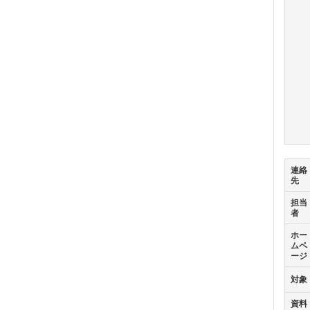
連絡
先
担当
者
ホー
ムペ
ージ
対象
資料