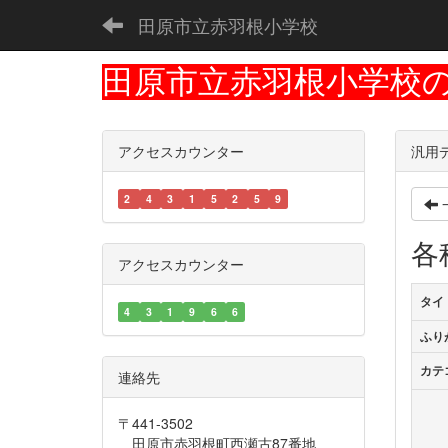
田原市立赤羽根小学校
田原市立赤羽根小学校
アクセスカウンター
汎用
2
4
3
1
5
2
5
9
各
アクセスカウンター
タイ
4
3
1
9
6
6
ふり
カテ
連絡先
〒441-3502
田原市赤羽根町西瀬古87番地