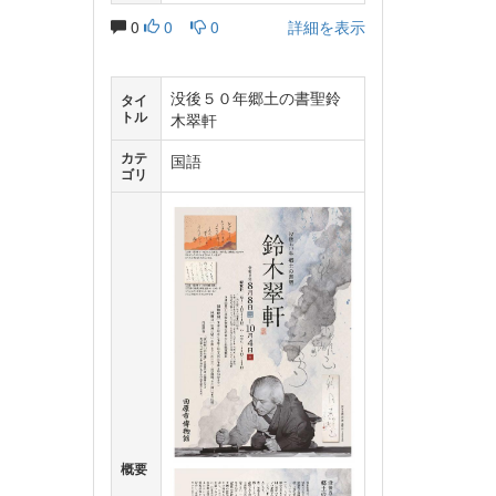
0
0
0
詳細を表示
没後５０年郷土の書聖鈴
タイ
トル
木翠軒
カテ
国語
ゴリ
概要