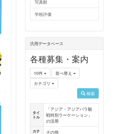
写真館
学校評価
汎用データベース
各種募集・案内
10件
並べ替え
カテゴリ
検索
「アジア・アジアパラ観
タイ
戦特別ラーケーション」
トル
の活用
カテ
その他