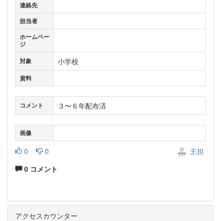
連絡先
担当者
ホームペー
ジ
小学校
対象
資料
３〜６年配布済
コメント
画像
0
0
主担
0 コメント
アクセスカウンター