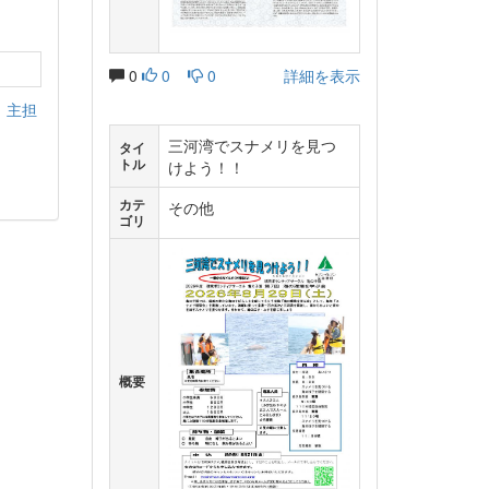
0
0
0
詳細を表示
主担
三河湾でスナメリを見つ
タイ
トル
けよう！！
カテ
その他
ゴリ
概要