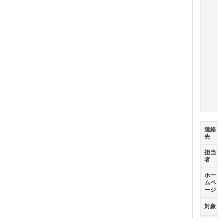
連絡
先
担当
者
ホー
ムペ
ージ
対象