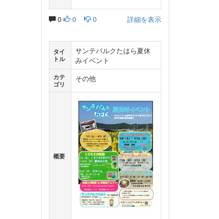
0
0
0
詳細を表示
サンテパルクたはら夏休
タイ
トル
みイベント
カテ
その他
ゴリ
概要