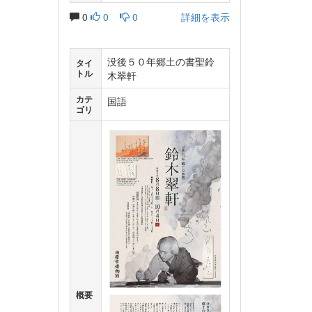
0
0
0
詳細を表示
没後５０年郷土の書聖鈴
タイ
トル
木翠軒
カテ
国語
ゴリ
概要