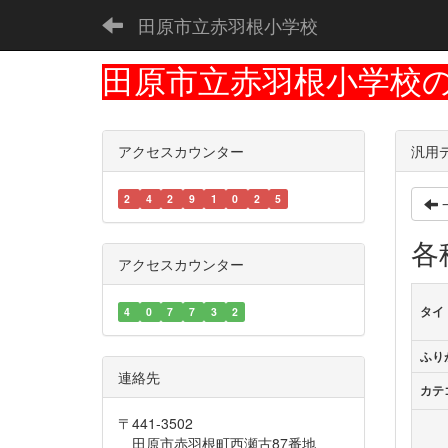
田原市立赤羽根小学校
田原市立赤羽根小学校
アクセスカウンター
汎用
2
4
2
9
1
0
2
5
各
アクセスカウンター
タイ
4
0
7
7
3
2
ふり
連絡先
カテ
〒441-3502
田原市赤羽根町西瀬古87番地