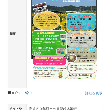
概要
0
0
0
詳細を表示
没後５０年郷土の書聖鈴木翠軒
タイトル