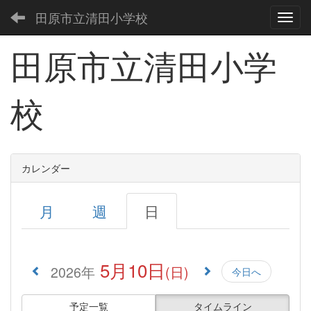
田原市立清田小学校
Toggl
田原市立清田小学
00:00
01:00
校
02:00
03:00
カレンダー
04:00
月
週
日
05:00
5月10日
2026年
(日)
今日へ
06:00
予定一覧
タイムライン
07:00