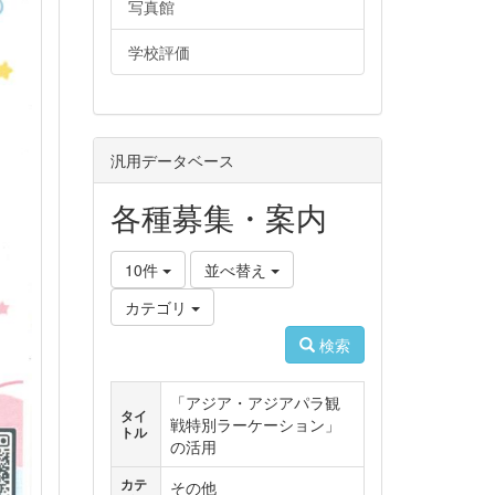
写真館
学校評価
汎用データベース
各種募集・案内
10件
並べ替え
カテゴリ
検索
「アジア・アジアパラ観
タイ
戦特別ラーケーション」
トル
の活用
カテ
その他