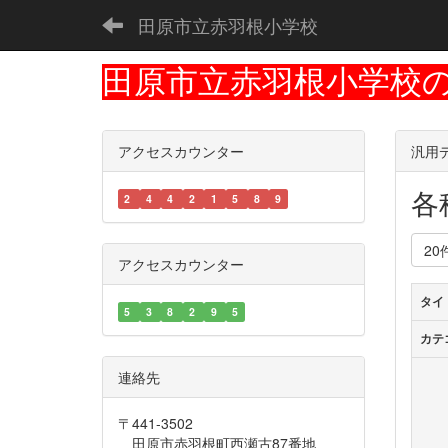
田原市立赤羽根小学校
田原市立赤羽根小学校
アクセスカウンター
汎用
各
2
4
4
2
1
5
8
9
20
アクセスカウンター
タイ
5
3
8
2
9
5
カテ
連絡先
〒441-3502
田原市赤羽根町西瀬古87番地