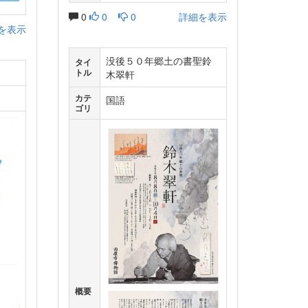
0
0
0
詳細を表示
を表示
没後５０年郷土の書聖鈴
タイ
トル
木翠軒
カテ
国語
ゴリ
概要