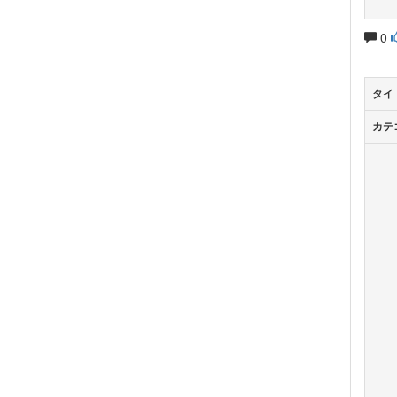
0
タイ
カテ