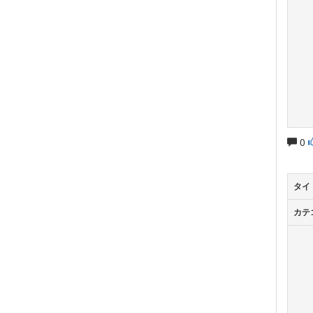
0
タイ
カテ