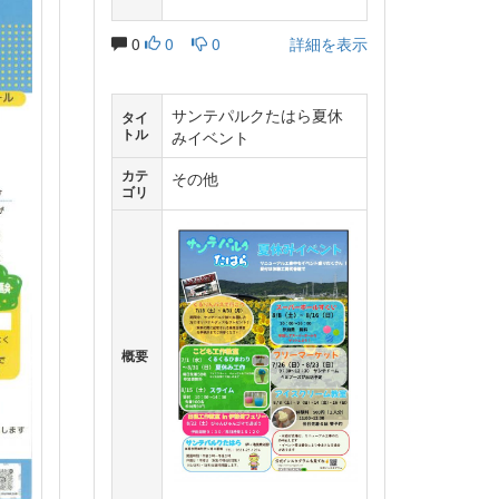
0
0
0
詳細を表示
サンテパルクたはら夏休
タイ
トル
みイベント
カテ
その他
ゴリ
概要